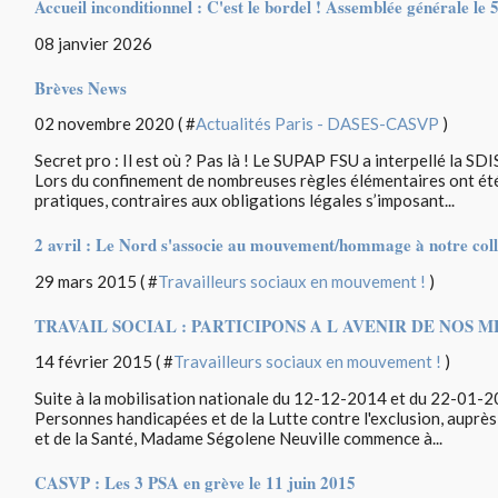
Accueil inconditionnel : C'est le bordel ! Assemblée générale le 5
08 janvier 2026
Brèves News
02 novembre 2020 ( #
Actualités Paris - DASES-CASVP
)
Secret pro : Il est où ? Pas là ! Le SUPAP FSU a interpellé la SDI
Lors du confinement de nombreuses règles élémentaires ont été
pratiques, contraires aux obligations légales s’imposant...
2 avril : Le Nord s'associe au mouvement/hommage à notre col
29 mars 2015 ( #
Travailleurs sociaux en mouvement !
)
TRAVAIL SOCIAL : PARTICIPONS A L AVENIR DE NOS M
14 février 2015 ( #
Travailleurs sociaux en mouvement !
)
Suite à la mobilisation nationale du 12-12-2014 et du 22-01-20
Personnes handicapées et de la Lutte contre l'exclusion, auprès 
et de la Santé, Madame Ségolene Neuville commence à...
CASVP : Les 3 PSA en grève le 11 juin 2015