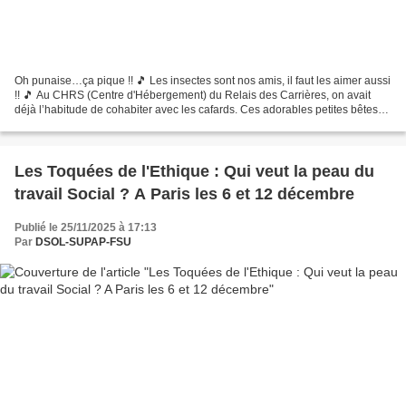
Oh punaise…ça pique !! 🎵 Les insectes sont nos amis, il faut les aimer aussi
!! 🎵 Au CHRS (Centre d'Hébergement) du Relais des Carrières, on avait
déjà l’habitude de cohabiter avec les cafards. Ces adorables petites bêtes
circulent un peu partout dans...
Les Toquées de l'Ethique : Qui veut la peau du
travail Social ? A Paris les 6 et 12 décembre
Publié le 25/11/2025 à 17:13
Par
DSOL-SUPAP-FSU