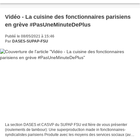
peu dire) : Alors que le numéro...
Vidéo - La cuisine des fonctionnaires parisiens
en grève #PasUneMinuteDePlus
Publié le 08/05/2021 à 15:46
Par
DASES-SUPAP-FSU
La section DASES et CASVP du SUPAP FSU est fière de vous présenter
(roulements de tambour): Une superproduction made in fonctionnaires-
syndicalistes parisiens Produite avec les moyens des services sociaux (avec
des bénévoles, 5 minutes disponibles et...