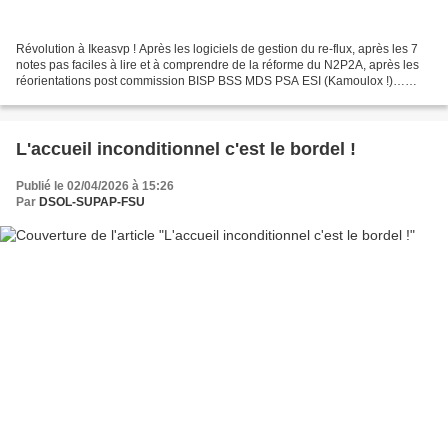
Révolution à Ikeasvp ! Après les logiciels de gestion du re-flux, après les 7
notes pas faciles à lire et à comprendre de la réforme du N2P2A, après les
réorientations post commission BISP BSS MDS PSA ESI (Kamoulox !)…
Enfin une bonne nouvelle : On a...
L'accueil inconditionnel c'est le bordel !
Publié le 02/04/2026 à 15:26
Par
DSOL-SUPAP-FSU