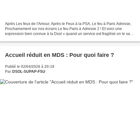
Après Les feux de l'Amour, Après le Feux à la PSA, Le feu à Paris Adresse,
Prochainement sur nos écrans Le feu Paris à Adresse 2 ! Et voici une
expression bien connue à la Dsol « quand un service est fragilisé on le sape
encore plus avec des réorganisations...
Accueil réduit en MDS : Pour quoi faire ?
Publié le 02/04/2026 à 20:18
Par
DSOL-SUPAP-FSU