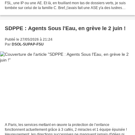
FSL, une IP ou une AE. Et là, en fouillant mon tas de dossiers verts, je suis
tombée sur celui de la famille C. Bref, j'avais fait une ASE y'a des lustres
parce qu'il y avait...
SDPPE : Agents Sous l'Eau, en grève le 2 juin !
Publié le 27/05/2026 à 21:24
Par
DSOL-SUPAP-FSU
A Paris, les services mettant en œuvre la protection de l’enfance
fonctionnent actuellement grâce à 3 cafés, 2 miracles et 1 équipe épuisée !
Heureusement, les directions successives ne manquent jamais d'idées ni de