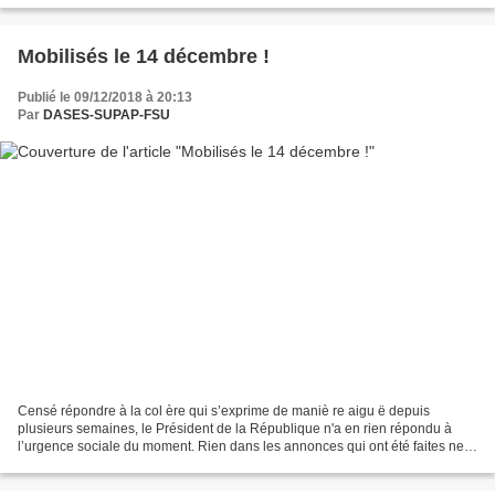
Mobilisés le 14 décembre !
Publié le 09/12/2018 à 20:13
Par
DASES-SUPAP-FSU
Censé répondre à la col ère qui s’exprime de maniè re aigu ë depuis
plusieurs semaines, le Président de la République n'a en rien répondu à
l’urgence sociale du moment. Rien dans les annonces qui ont été faites ne
répond aux revendications exprimées par...