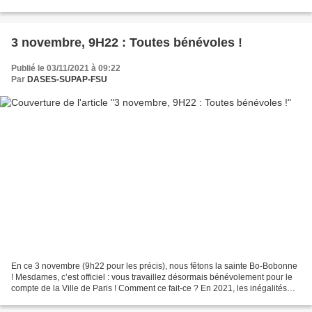
BILAT Le cuisse abdo-fessiers, c’est has-been, la...
3 novembre, 9H22 : Toutes bénévoles !
Publié le 03/11/2021 à 09:22
Par
DASES-SUPAP-FSU
En ce 3 novembre (9h22 pour les précis), nous fêtons la sainte Bo-Bobonne
! Mesdames, c’est officiel : vous travaillez désormais bénévolement pour le
compte de la Ville de Paris ! Comment ce fait-ce ? En 2021, les inégalités
salariales femmes-hommes sont...