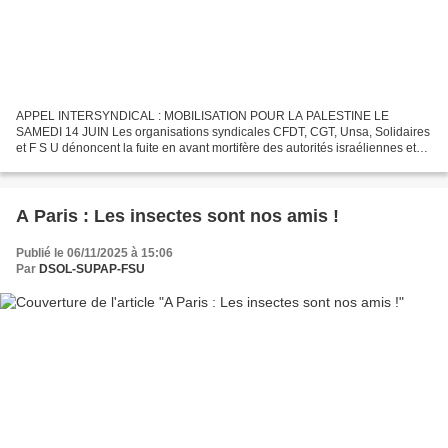
APPEL INTERSYNDICAL : MOBILISATION POUR LA PALESTINE LE
SAMEDI 14 JUIN Les organisations syndicales CFDT, CGT, Unsa, Solidaires
et F S U dénoncent la fuite en avant mortifère des autorités israéliennes et
les exactions commises à Gaza. Les habitants de...
A Paris : Les insectes sont nos amis !
Publié le 06/11/2025 à 15:06
Par
DSOL-SUPAP-FSU