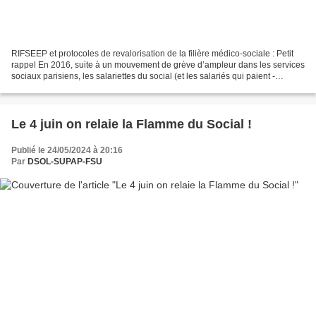
RIFSEEP et protocoles de revalorisation de la filière médico-sociale : Petit
rappel En 2016, suite à un mouvement de grève d’ampleur dans les services
sociaux parisiens, les salariettes du social (et les salariés qui paient -
littéralement- le fait d'appartenir...
Le 4 juin on relaie la Flamme du Social !
Publié le 24/05/2024 à 20:16
Par
DSOL-SUPAP-FSU