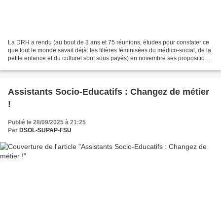
La DRH a rendu (au bout de 3 ans et 75 réunions, études pour constater ce
que tout le monde savait déjà: les filières féminisées du médico-social, de la
petite enfance et du culturel sont sous payés) en novembre ses propositions
d'augmentations des primes...
Assistants Socio-Educatifs : Changez de métier
!
Publié le 28/09/2025 à 21:25
Par
DSOL-SUPAP-FSU