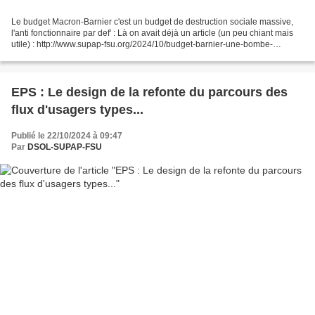
Le budget Macron-Barnier c'est un budget de destruction sociale massive,
l'anti fonctionnaire par def' : Là on avait déjà un article (un peu chiant mais
utile) : http://www.supap-fsu.org/2024/10/budget-barnier-une-bombe-
antisociale.html Avec le soutien...
EPS : Le design de la refonte du parcours des
flux d'usagers types...
Publié le 22/10/2024 à 09:47
Par
DSOL-SUPAP-FSU