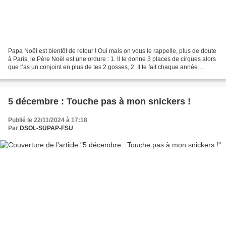
Papa Noël est bientôt de retour ! Oui mais on vous le rappelle, plus de doute
à Paris, le Père Noël est une ordure : 1. Il te donne 3 places de cirques alors
que t’as un conjoint en plus de tes 2 gosses, 2. Il te fait chaque année
espérer un meilleur...
5 décembre : Touche pas à mon snickers !
Publié le 22/11/2024 à 17:18
Par
DSOL-SUPAP-FSU