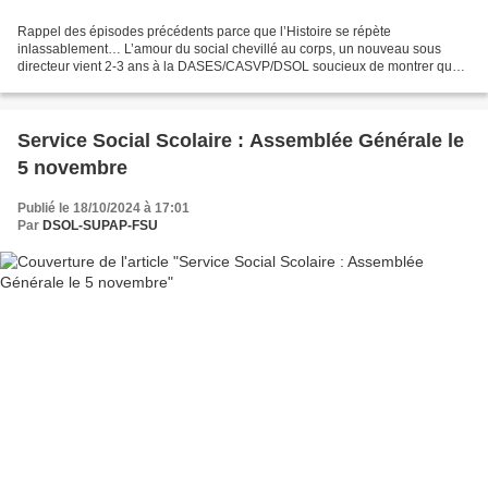
Rappel des épisodes précédents parce que l’Histoire se répète
inlassablement… L’amour du social chevillé au corps, un nouveau sous
directeur vient 2-3 ans à la DASES/CASVP/DSOL soucieux de montrer que
bien sûr, on peut faire mieux avec moins, oui : on...
Service Social Scolaire : Assemblée Générale le
5 novembre
Publié le 18/10/2024 à 17:01
Par
DSOL-SUPAP-FSU