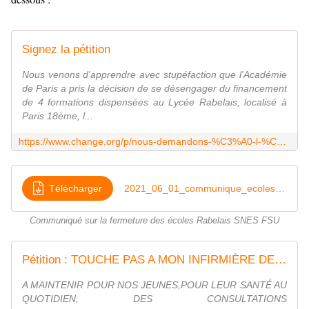
Signez la pétition
Nous venons d'apprendre avec stupéfaction que l'Académie
de Paris a pris la décision de se désengager du financement
de 4 formations dispensées au Lycée Rabelais, localisé à
Paris 18ème, l...
https://www.change.org/p/nous-demandons-%C3%A0-l-%C3%A9ducation-nationale-%C3%A0-l-acad%C3%A9mie-de-paris-%C3%A0-la-r%C3%A9gion-idf-de-prendre-les-mesures-n%C3%A9cessaires-au-financement-de-nos-3-%C3%A9coles-au-sein-du-lyc%C3%A9e-rabelais-75018-infirmi%C3%A8res-pu%C3%A9ricultrices-assistantes-sociales
Télécharger
2021_06_01_communique_ecoles_Rabelais
Communiqué sur la fermeture des écoles Rabelais SNES FSU
Pétition : TOUCHE PAS A MON INFIRMIÈRE DE L'ÉDUCATION NATIONALE !
A MAINTENIR POUR NOS JEUNES,POUR LEUR SANTÉ AU
QUOTIDIEN, DES CONSULTATIONS