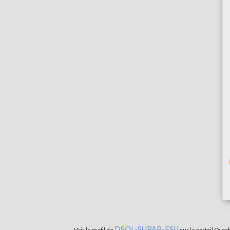
DSOL-SUPAP-FSU
Voir le profil de
sur le portail Over