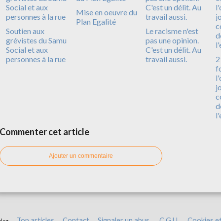
Mise en oeuvre du
Plan Egalité
Soutien aux
Le racisme n'est
grévistes du Samu
pas une opinion.
Social et aux
C'est un délit. Au
personnes à la rue
travail aussi.
2
f
l
j
c
d
l
Commenter cet article
Ajouter un commentaire
Top articles
Contact
Signaler un abus
C.G.U.
Cookies e
blog