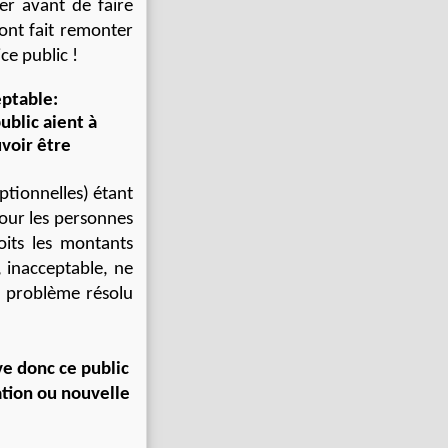
ier avant de faire
ont fait remonter
ce public !
eptable:
ublic aient à
uvoir être
eptionnelles) étant
ur les personnes
oits les montants
n, inacceptable, ne
n problème résolu
e donc ce public
ation ou nouvelle