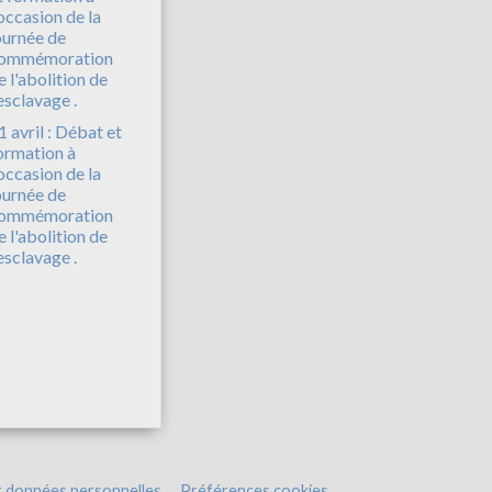
1 avril : Débat et
ormation à
'occasion de la
ournée de
ommémoration
e l'abolition de
'esclavage .
t données personnelles
Préférences cookies