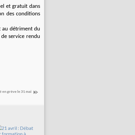
el et gratuit dans
ion des conditions
nt au détriment du
é de service rendu
é en grève le 31 mai