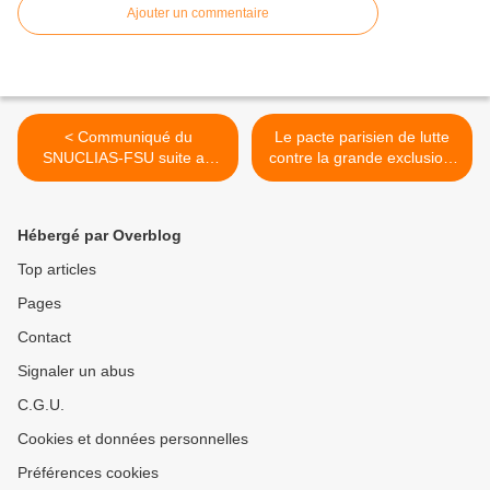
Ajouter un commentaire
< Communiqué du
Le pacte parisien de lutte
SNUCLIAS-FSU suite au
contre la grande exclusion:
décès de notre collègue
nouvelles tâches, nouveaux
éducateur
postes ? >
Hébergé par Overblog
Top articles
Pages
Contact
Signaler un abus
C.G.U.
Cookies et données personnelles
Préférences cookies